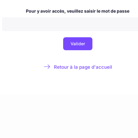
 & nouvelles
Blog
La Milice de l'Immaculée
À propos & contact