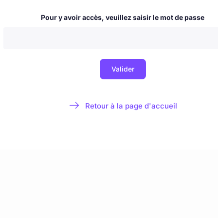
 & nouvelles
Blog
La Milice de l'Immaculée
À propos & contact