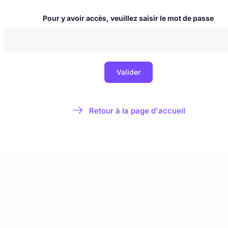
 & nouvelles
Blog
La Milice de l'Immaculée
À propos & contact