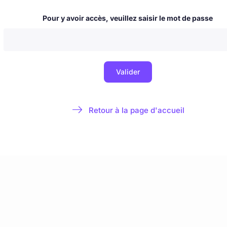
 & nouvelles
Blog
La Milice de l'Immaculée
À propos & contact