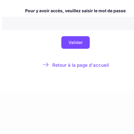
 & nouvelles
Blog
La Milice de l'Immaculée
À propos & contact