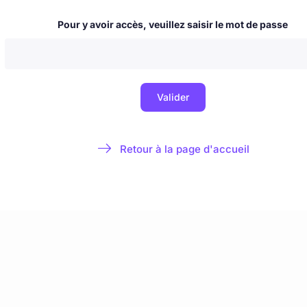
 & nouvelles
Blog
La Milice de l'Immaculée
À propos & contact