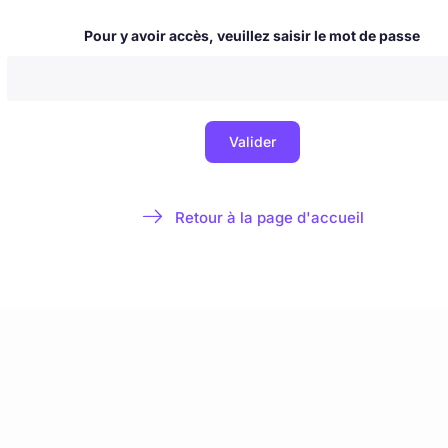
 & nouvelles
Blog
La Milice de l'Immaculée
À propos & contact