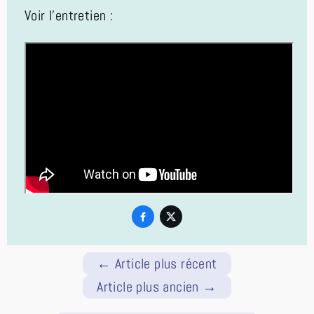
Voir l'entretien :


←
Article plus récent
Article plus ancien
→