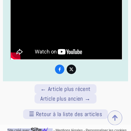


←
Article plus récent
Article plus ancien
→
☰
Retour à la liste des articles
Site créé avec
-
Mentions légales
-
Personnaliser les cookies